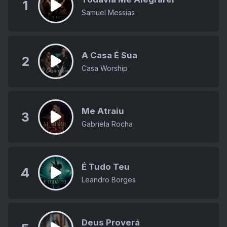
1
Samuel Messias
A Casa É Sua
2
Casa Worship
Me Atraiu
3
Gabriela Rocha
É Tudo Teu
4
Leandro Borges
Deus Proverá