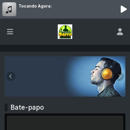
Tocando Agora:
Rádio Estação Serro
Anterior
Próx
Bate-papo